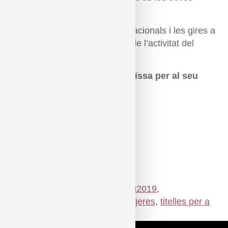
activitats en aquest país.
La participació a festivals internacionals i les gires a
Europa són una part important de l’activitat del
Guignol à Roulettes.
Agraïments al Consolat de Suïssa per al seu
patrocini el dia de l’estrena
Amb el suport de:
Etiquetat
#identitat
,
donaambveu2019
,
donescreadores
,
feminisme
,
mujeres
,
titelles per a
adults