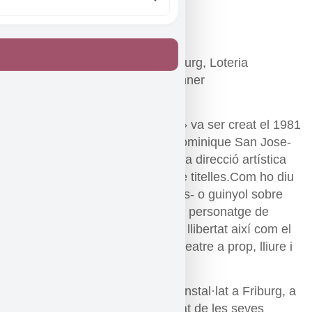
Difusió:
Claude Grin
Amb el suport de: Cantó de Friburg, Loteria
Romande, Fundació Ernst Goehner
https://www.guignol.ch/
El grup «le Guignol à Roulettes» va ser creat el 1981
per Pierre-Alain Rolle i Marie-Dominique San Jose-
Benz qui formen des de llavors la direcció artística
del teatre. Es dedica al teatre de titelles.Com ho diu
el seu nom (Guinyol sobre patins- o guinyol sobre
rodetes) el grup és itinerant. Del personatge de
Guinyol hem heretat l’esperit de llibertat així com el
no-conformisme. Defensem un teatre a prop, lliure i
imaginatiu.
Li Guignol à Roulettes aquesta instal·lat a Friburg, a
Suïssa i desenvolupa la majoritat de les seves