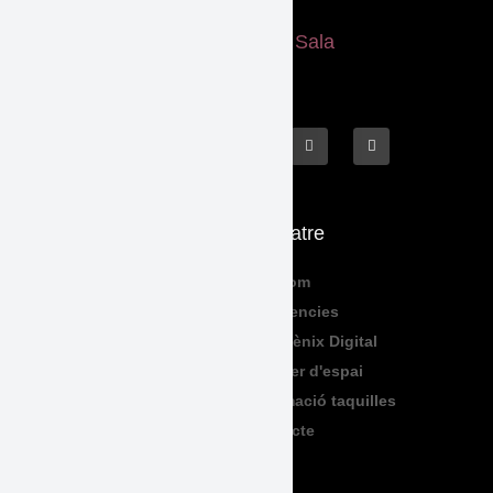
Què fem
El Teatre
Programació
Qui Som
Exposicions
Residencies
Formació
Sala Fènix Digital
TeenFriday
Lloguer d'espai
Produccions
Informació taquilles
Contacte
Legal