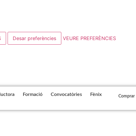
S
Desar preferències
VEURE PREFERÈNCIES
uctora
Formació
Convocatòries
Fènix
Comprar 