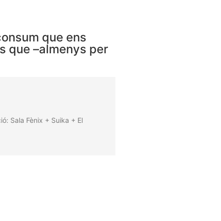
e consum que ens
ies que –almenys per
ó: Sala Fènix + Suika + El