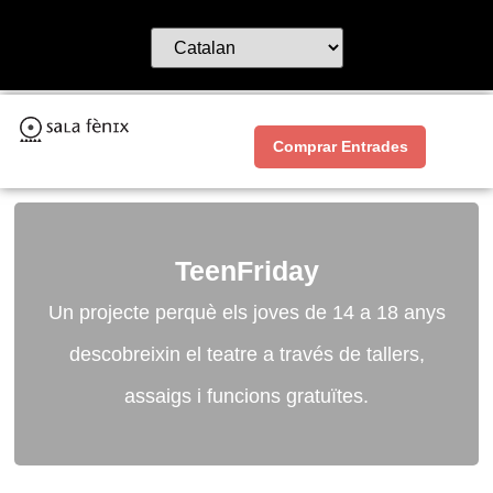
Comprar Entrades
TeenFriday
Un projecte perquè els joves de 14 a 18 anys
descobreixin el teatre a través de tallers,
assaigs i funcions gratuïtes.