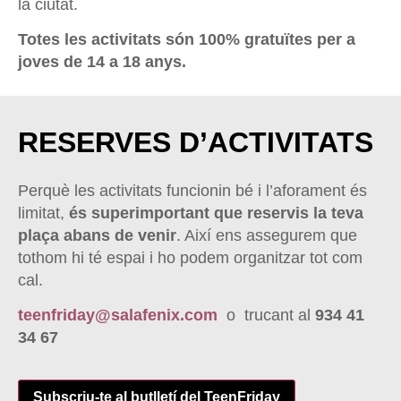
la ciutat.
Totes les activitats són 100% gratuïtes per a
joves de 14 a 18 anys.
RESERVES D’ACTIVITATS
Perquè les activitats funcionin bé i l’aforament és
limitat,
és superimportant que reservis la teva
plaça abans de venir
. Així ens assegurem que
tothom hi té espai i ho podem organitzar tot com
cal.
teenfriday@salafenix.com
o trucant al
934 41
34 67
Subscriu-te al butlletí del TeenFriday