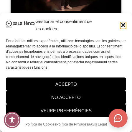
Gestionar el consentiment de
les cookies
Divendres 13 de novembre, 17h
Per oferir les millors experiències, utilitzem tecnologies com les galetes per
emmagatzemar i/o accedir a la informació del dispositiu. El consentiment
LÖTÒ. UN RITUAL DE
d'aquestes tecnologies ens permetrà processar dades com ara el
comportament de navegació o les identificacions úniques en aquest lloc.
EMANCIPACIÓN
No consentir o retirar el consentiment, pot afectar negativament certes
característiques i funcions.
CORPORAL
(ESPECTACLE)
ACCEPTO
Quantes vegades has sentit que el teu cos no
NO ACCEPTO
era «prou»? LÖTÒ és un viatge emocionant que
parla de
la pressió estètica, l’autoestima i la
VEURE PREFERÈNCIES
necessitat de reconciliarnos amb nosaltres
mateixos
. Un ritual ple de música, dansa i
Política de Cookies
Política de Privadesa
Avís Legal
emoció que convida a mirar el teu cos amb uns