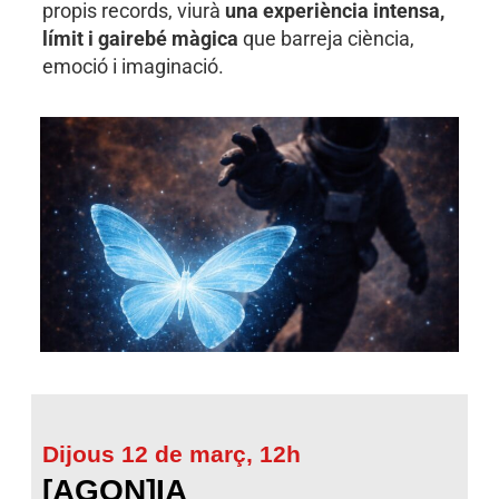
propis records, viurà
una experiència intensa,
límit i gairebé màgica
que barreja ciència,
emoció i imaginació.
Dijous 12 de març, 12h
[AGON]IA