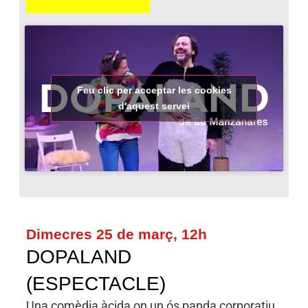
Feu clic per acceptar les cookies
d'aquest servei
Dimecres 25 de març, 12h
DOPALAND
(ESPECTACLE)
Una comèdia àcida on un ós panda corporatiu