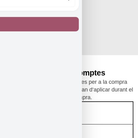
On som
Sala Fènix
Carrer de la Riereta, 31
08001 Barcelona
Preus i descomptes
Consulta les tarifes disponibles per a la compra
d’entrades. Els descomptes s’han d’aplicar durant el
procés de compra.
Entrada general
20,00 € + 0,80 € gestió
Compra prèvia online