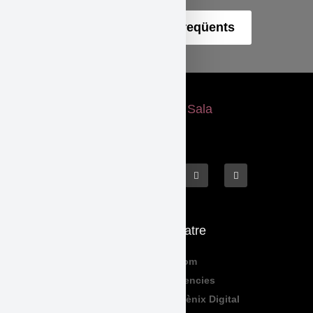
Obrir preguntes freqüents
Què fem
El Teatre
Programació
Qui Som
Exposicions
Residencies
Formació
Sala Fènix Digital