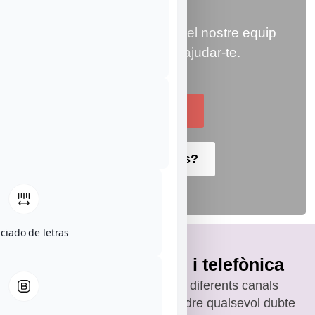
públic.
Si tens qualsevol dubte, el nostre equip
estarà encantat d’ajudar-te.
Contactar
Tens dubtes?
ciado de letras
Atenció presencial i telefònica
Posem a la teva disposició diferents canals
d’atenció perquè puguis resoldre qualsevol dubte