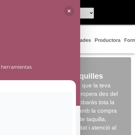
Programació
Entrades
Productora
For
e herramientas
Informació taquilles
A la Sala Fènix volem que la teva
experiència sigui fàcil i propera des del
primer moment. Aquí trobaràs tota la
informació relacionada amb la compra
d’entrades, horaris de taquilla,
descomptes, accessibilitat i atenció al