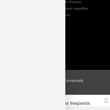
TeenFriday
Lloguer d'espai
Produccions
Informació taquilles
Contacte
Legal
Accessibilitat
Avís Legal
Política de Privadesa
Política de Cookies
©2026 Tots els drets reservats
Consulta les preguntes freqüents