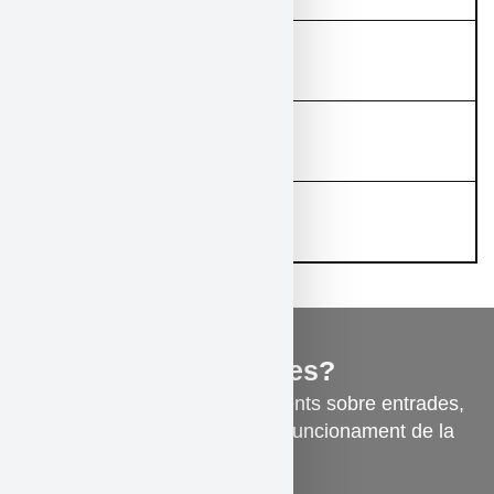
Menors de 14 anys
12,00 € + 0,80 € gestió
AADPC, ADETCA 50%
10,00 € + 0,80 € gestió
Carnet Amics de la Fènix
10,00 € + 0,80 € gestió
Tens dubtes?
Consulta les preguntes freqüents sobre entrades,
accessibilitat, descomptes i funcionament de la
sala.