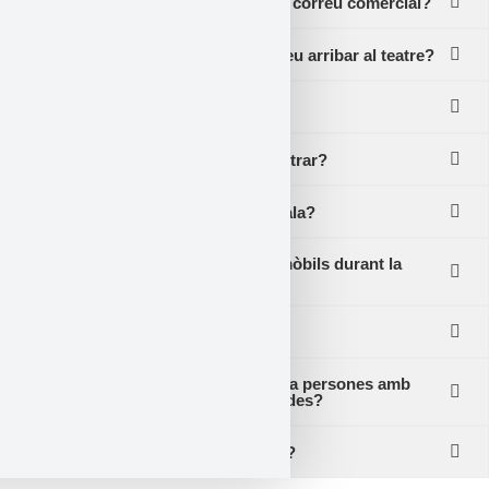
Si deixo les meves dades, rebré correu comercial?
Amb quanta antelació recomaneu arribar al teatre?
Teniu taquilla?
Si arribo tard al teatre, podré entrar?
Es pot menjar o beure dins la sala?
Es poden utilitzar els telèfons mòbils durant la
funció?
Hi ha guarda-roba al teatre?
La Sala Fènix és accessible per a persones amb
mobilitat reduïda o cadira de rodes?
Com puc arribar a la Sala Fènix?