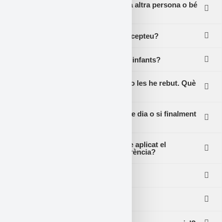
Puc comprar entrades per a una altra persona o bé
regalar-les?
Quins mètodes de pagament accepteu?
Els espectacles són aptes per a infants?
He comprat les entrades però no les he rebut. Què
puc fer?
Què puc fer si m’he equivocat de dia o si finalment
no puc assistir a l’espectacle?
He comprat entrades però no he aplicat el
descompte. Em tornareu la diferència?
Hi ha devolucions d’entrades?
He d’imprimir les entrades?