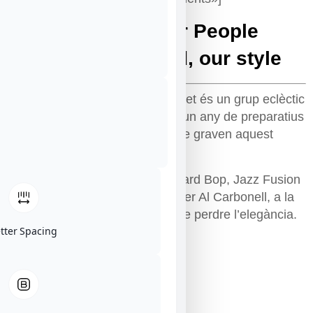
Al Carbonell Power People
Sextet – Our sound, our style
Al Carbonell Power People Sextet és un grup eclèctic
en els seus inicis, amb gairebé un any de preparatius
per aquesta ocasion i el disc que graven aquest
estiu.
Standards de Swing, Be bop, Hard Bop, Jazz Fusion
i temes originals tots arreglats per Al Carbonell, a la
recerca d’un estil personal sense perdre l’elegància.
etter Spacing
Musicos:
Felix Rossy
trompeta,
Jaume Ferrer
saxo tenor,
Roger Santacana
piano,