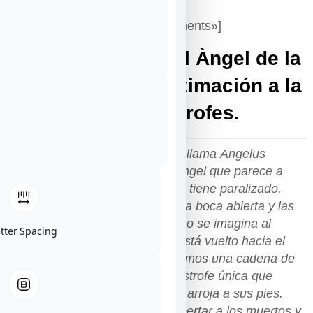
*
[wooslider slider_type=»attachments»]
Angelus Novus o el Àngel de la
Historia. Una aproximación a la
teoría de las catástrofes.
«Hay un cuadro de Klee que se llama Angelus
Novus. En él se muestra a un ángel que parece a
punto de alejarse de algo que le tiene paralizado.
Sus ojos miran fijamente, tiene la boca abierta y las
alas extendidas; así es como uno se imagina al
etter Spacing
Ángel de la Historia. Su rostro está vuelto hacia el
pasado. Donde nosotros percibimos una cadena de
acontecimientos, él ve una catástrofe única que
amontona ruina sobre ruina y la arroja a sus pies.
Bien quisiera él detenerse, despertar a los muertos y