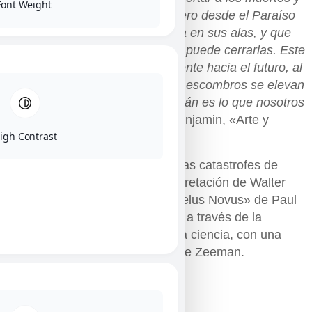
Font Weight
recomponer lo despedazado, pero desde el Paraíso
sopla un huracán que se enreda en sus alas, y que
es tan fuerte que el ángel ya no puede cerrarlas. Este
huracán le empuja irreteniblemente hacia el futuro, al
cual da la espalda, mientras los escombros se elevan
ante él hasta el cielo. Ese huracán es lo que nosotros
llamamos progreso.»
. Walter Benjamin, «Arte y
igh Contrast
literatura».
Pieza inspirada en la teoría de las catastrofes de
René Thom asociada a la interpretación de Walter
Benjamin sobre el cuadro «Angelus Novus» de Paul
Klee. Un acercamiento holístico a través de la
música, la danza, la filosofía y la ciencia, con una
escenografía fiel a la máquina de Zeeman.
FICHA ARTÍSTICA