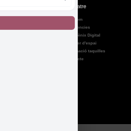
Què fem
El Teatre
Programació
Qui Som
Exposicions
Residencies
Formació
Sala Fènix Digital
TeenFriday
Lloguer d'espai
Produccions
Informació taquilles
Contacte
Legal
Accessibilitat
Avís Legal
Política de Privadesa
Política de Cookies