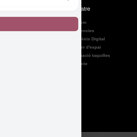
Què fem
El Teatre
Programació
Qui Som
Exposicions
Residencies
Formació
Sala Fènix Digital
TeenFriday
Lloguer d'espai
Produccions
Informació taquilles
Contacte
Legal
Accessibilitat
Avís Legal
Política de Privadesa
Política de Cookies