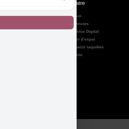
Què fem
El Teatre
Programació
Qui Som
Exposicions
Residencies
Formació
Sala Fènix Digital
TeenFriday
Lloguer d'espai
Produccions
Informació taquilles
Contacte
Legal
Accessibilitat
Avís Legal
Política de Privadesa
Política de Cookies