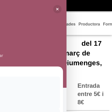
Programació
Entrades
Productora
For
del 17
de febrer al 04 de març de
ar
2018. Dissabtes i Diumenges,
17 h
Entrada
entre 5€ i
8€