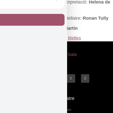
Creació, construcció titelles i interpretació:
Helena de
Sola Llovet
Escenografia i assessorament titellaire:
Ronan Tully
Vestuari titelles:
Paulette San Martin
Etiquetat
familias
,
teatre familiar
,
titelles
Què fem
El Teatre
Programació
Qui Som