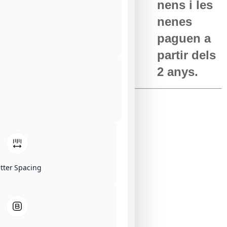
nens i les
nenes
paguen a
partir dels
2 anys.
Edats recomanades: +3 anys.
Durada: 45 minuts
etter Spacing