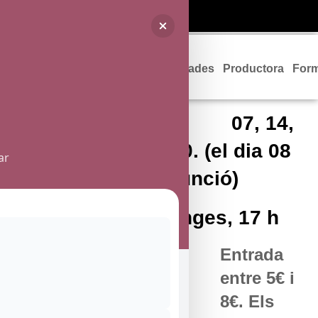
Programació
Entrades
Productora
For
07, 14,
15 de març de 2020. (el dia 08
ar
de març no hi ha funció)
Dissabtes i Diumenges, 17 h
Entrada
entre 5€ i
8€. Els