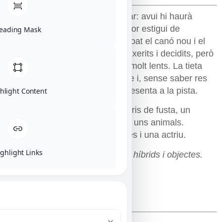
Els Germans Boom ho tenen clar: avui hi haurà
funció. Tant és que el presentador estigui de
eading Mask
vacances, improvisaran. Ha arribat el canó nou i el
volen provar. Són homes bala eixerits i decidits, però
per posar-se d’acord són lents, molt lents. La tieta
Lena diu que és qüestió de ritme i, sense saber res
de circ i metrònom en mà, es presenta a la pista.
hlight Content
Un circ amb homes bala, equilibris de fusta, un
funambulista, efectes casolans i uns animals.
Espectacle interactiu, amb titelles i una actriu.
ghlight Links
Titelles de guant, de varetes, fil, híbrids i objectes.
FITXA ARTISTICA