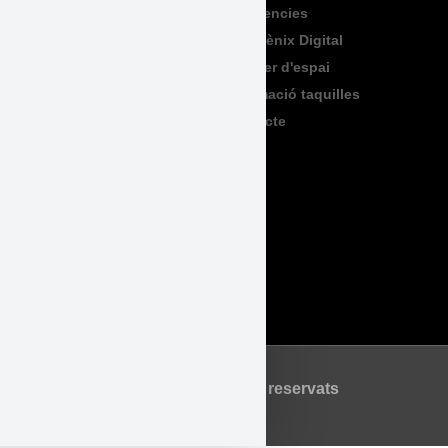
Exposicions
Residencies
Formació
Sala Fènix Digital
TeenFriday
Lloguer d'espai
Produccions
Informació taquilles
Contacte
Legal
Accessibilitat
Avís Legal
Política de Privadesa
Política de Cookies
©2026 Tots els drets reservats