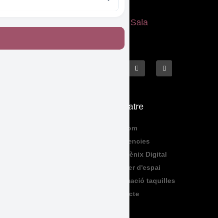
Què fem
El Teatre
Programació
Qui Som
Exposicions
Residencies
Formació
Sala Fènix Digital
TeenFriday
Lloguer d'espai
Produccions
Informació taquilles
Contacte