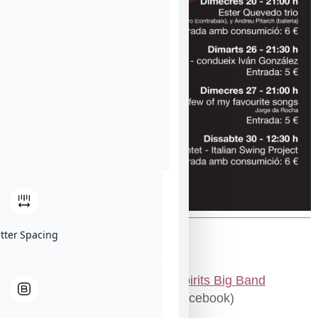
etter Spacing
Dimarts 5 – 21:00 h
M U T – David Mengual Free Spirits Big Band
Entrada 10 € (descomptes en facebook)