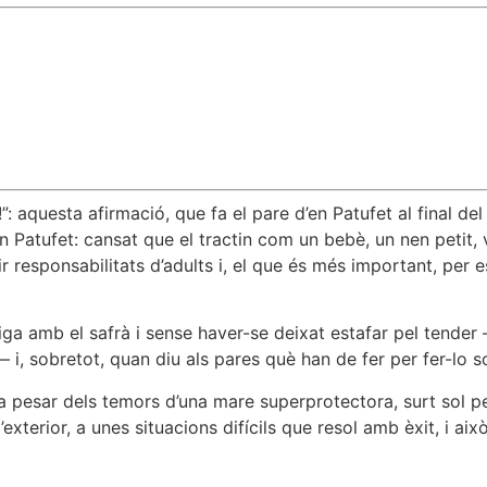
”: aquesta afirmació, que fa el pare d’en Patufet al final de
 Patufet: cansat que el tractin com un bebè, un nen petit, v
responsabilitats d’adults i, el que és més important, per esqui
ga amb el safrà i sense haver-se deixat estafar pel tender –a
— i, sobretot, quan diu als pares què han de fer per fer-lo s
, a pesar dels temors d’una mare superprotectora, surt sol 
exterior, a unes situacions difícils que resol amb èxit, i això 