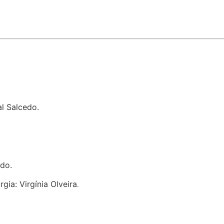
al Salcedo.
edo.
gia: Virgínia Olveira
.