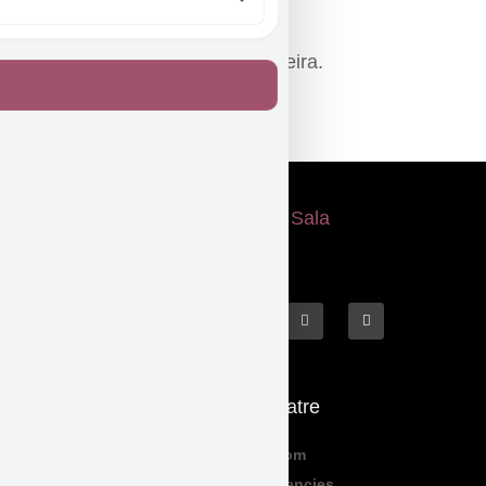
Fotografies: Edgar Melo.
Assessorament sonor: Xavi Silveira.
Etiquetat
títeres
Què fem
El Teatre
Programació
Qui Som
Exposicions
Residencies