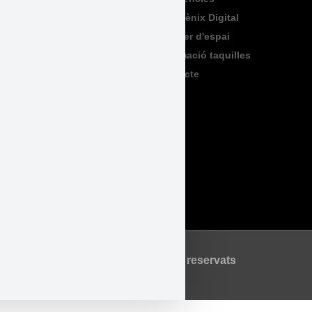
Formació
Sala Fènix Digital
TeenFriday
Lloguer d'espai
Produccions
Informació taquilles
Contacte
Legal
Accessibilitat
Avís Legal
Política de Privadesa
Política de Cookies
©2026 Tots els drets reservats