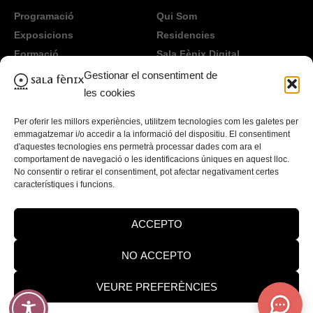
Programació
Qui Som
Exposicions
Residencies
Formació
Sala Fènix Digital
TeenFriday
Lloguer d'espai
Gestionar el consentiment de
Produccions
Informació taquilles
les cookies
Contacte
Per oferir les millors experiències, utilitzem tecnologies com les galetes per
emmagatzemar i/o accedir a la informació del dispositiu. El consentiment
Legal
d'aquestes tecnologies ens permetrà processar dades com ara el
comportament de navegació o les identificacions úniques en aquest lloc.
No consentir o retirar el consentiment, pot afectar negativament certes
Accessibilitat
característiques i funcions.
Avís Legal
Política de Privadesa
ACCEPTO
Política de Cookies
NO ACCEPTO
VEURE PREFERÈNCIES
©2026 Tots els drets reservats