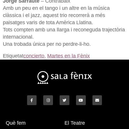
Jorge Sarraute
– Contrabaix
Amb un peu en el tango i un altre en la música
clàssica i el jazz, aquest trio recorrerà a més
paisatges varis de tota Amèrica Llatina.
Tots compten amb una llarga i reconeguda trajectòria
internacional.
Una trobada única per no perdre-li-ho.
Etiquetat
concierto
,
Martes en la Fènix
Què fem
El Teatre