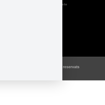
Contacte
Legal
Accessibilitat
Avís Legal
Política de Privadesa
Política de Cookies
©2026 Tots els drets reservats