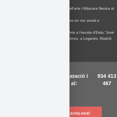
de Berty Tovías.
2010-15
Profesor de Commedia dell’arte i Màscara Neutra al
Plato de Cinema.
2008
Professor de teatre per a joves en risc social a
l’Hospitalet.
2009
Profesor de Commedia dell’Arte a l’escola d’Estiu “José
Saramago” dirigida per Concha Gómez, a Leganés, Madrid.
Més informacions, contratació i
934 413
inscripcions trucant al:
467
Vols saber-ne més? Escriu-nos!