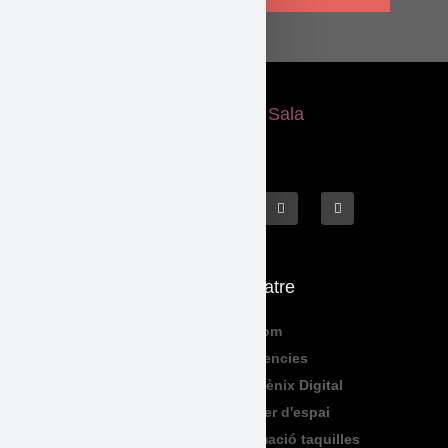
Què fem
El Teatre
Programació
Qui Som
Exposicions
Residencies
Formació
Sala Fènix Digital
TeenFriday
Lloguer d'espai
Produccions
Informació taquilles