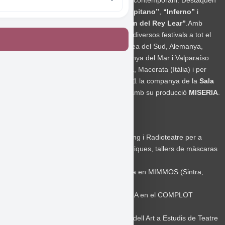
barregen elements del teatre clàssic i el contemporani. Destaquen
els seus treballs
“L’Ultima Notte del Capitano”
,
“Inferno”
i
“Houdini”
i el seu últim treball
“El Bufón del Rey Lear”
.Amb
aquests espectacles
Cabezas
ha visitat diversos festivals a tot el
món, destacant les cites a Londres, Corea del Sud, Alemanya,
Luxemburg, Lisboa, Santiago de Xile, Vinya del Mar i Valparaíso
(Xile), Buenos Aires, Milà, Torí, Cremona, Macerata (Itàlia) i per
descomptat gran part d’Espanya.En 2021 la companya de la
Sala
Fènix
es programarà al
Festival Grec
amb su producció
MISERIA
.
Trajectòria:
2021
Tallers de Teatre en Streaming i Radioteatre per a
alumnes de Batxillerats Arts escèniques, tallers de màscaras
al projecte Europeo DANTHENET.
2019
Professor de màscara neutra en MIMMOS (Sintra,
Portugal)
2015-2017
Professor de MÀSCARA en el COMPLOT
ESCÉNICO.
2007-14
Professor de Commedia dell Art a Estudis de Teatre