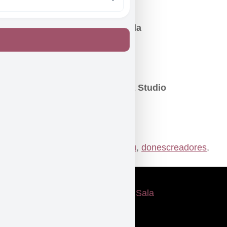
Técnic de So:
Daniel Miras
Disseny de Llum:
Lupillo Arreola
Vestuari:
Margarita Hernández
Fotografía:
Burcin Abril
Disseny publicitari:
Monocroma Studio
Etiquetat
donambveu
,
donamveu
,
donescreadores
,
mujeres