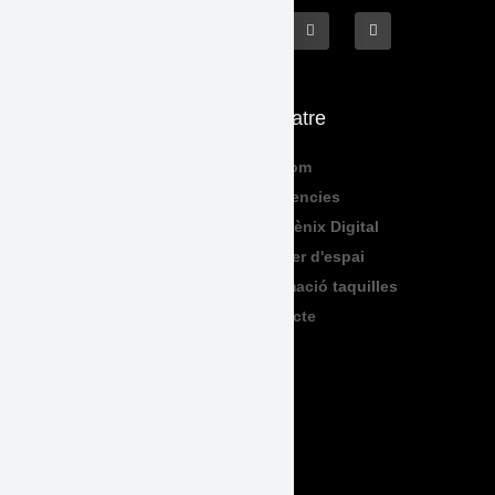
Què fem
El Teatre
Programació
Qui Som
Exposicions
Residencies
Formació
Sala Fènix Digital
TeenFriday
Lloguer d'espai
Produccions
Informació taquilles
Contacte
Legal
Accessibilitat
Avís Legal
Política de Privadesa