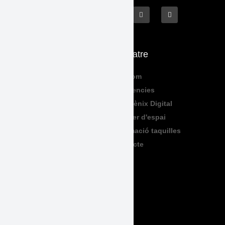
Què fem
El Teatre
Programació
Qui Som
Exposicions
Residencies
Formació
Sala Fènix Digital
TeenFriday
Lloguer d'espai
Produccions
Informació taquilles
Contacte
Legal
Accessibilitat
Avís Legal
Política de Privadesa