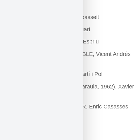
Balaguer
LES GORGES, Joan Salvat-Papasseit
CORRANDES D’EXILI, Pere Quart
EL MEU POBLE I JO, Salvador Espriu
ASSUMIRÀS LA VEU D’UN POBLE, Vicent Andrés
Estellés
MEDITACIÓ ÚLTIMA, Miquel Martí i Pol
A LA PÀTRIA (Guardeu-me la paraula, 1962), Xavier
Amorós
LES CASES DEL MEU CARRER, Enric Casasses
FITXA ARTÍSTICA