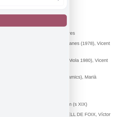
PÀTRIA, Ignasi Iglesies
A TOTS, Joan Fuster
LA RESPOSTA, Josep Carner
NO PASSAREU!, Apel·les Mestres
TOT ÉS INÚTIL (De festes llunyanes (1978), Vicent
Andrés Estellés
PÀTRIA LLIURE (De Prat de la Mola 1980), Vicent
Andrès Estellés
PUC DIR CAMÍ (De Als poetes amics), Marià
Villangómez
EL DIA, Agustí Bartra
AU JOVENT VIA FORA!, Anònim (s XIX)
DES D’UN BASTIÓ DEL CASTELL DE FOIX, Víctor