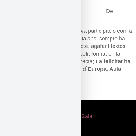
De i
amb
Òscar Intente
Òscar Intente, al marge de la seva participació com a
actor en companyies i teatres catalans, sempre ha
provat de fer coses pel seu compte, agafant textos
literaris i creant espectacles de petit format on la
conexió amb el públic és més directa;
La felicitat ha
ha, Ca lluny, reDéu…!, La idea d`Europa, Aula
Brecht…
Etiquetat
musica
,
Poesia