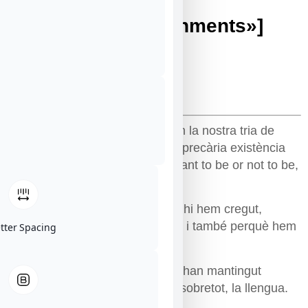
slider_type=»attachments»]
SINOPSI
Amb aquest títol i subtítol situem la nostra tria de
poemes al voltant de la sempre precària existència
del nostre país. El feixuc i constant to be or not to be,
tan català.
Potser encara som aquí perquè hi hem cregut,
torracollons, perquè hem resistit i també perquè hem
etter Spacing
tingut poetes.
Poetes que, al costat del poble, han mantingut
l`esperança, la lluita, la flama i, sobretot, la llengua.