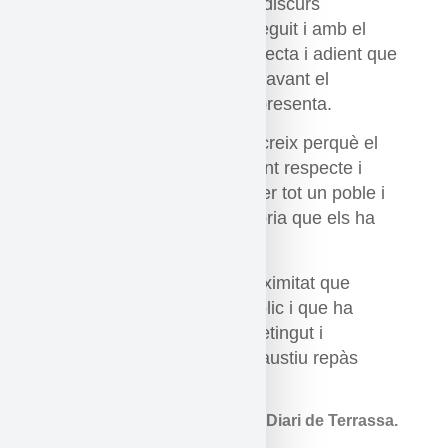
situacions en el marc d’un discurs
cronològic molt ben aconseguit i amb el
recurs d’una simbologia directa i adient que
posa al públic en situació davant el
moment històric que es representa.
El repte se supera amb escreix perquè el
treball respira en tot moment respecte i
humilitat per una família, per tot un poble i
per descomptat per la història que els ha
acompanyat.
La Iaia és un treball de proximitat que
cerca la complicitat del públic i que ha
aconseguit un discurs entretingut i
divulgatiu a partir d’un exhaustiu repàs
documental i sonor.
Josep Puy.Diari de Terrassa.