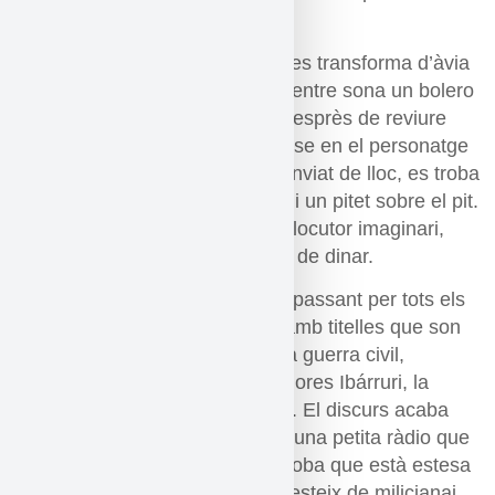
records.
En una primera escena, l’actriu es transforma d’àvia
a dona jove a través d’un ball mentre sona un bolero
de Daniel Santos per la ràdio. Desprès de reviure
aquest record, torna a convertir-se en el personatge
de l’avia, però aquest cop ha canviat de lloc, es troba
davant d’una taula, amb menjar i un pitet sobre el pit.
Torna a parlar amb l’Oriol, l’interlocutor imaginari,
donant a entendre que és l’hora de dinar.
A mida que avança l’obra es va passant per tots els
records; la infantesa es recrea amb titelles que son
forquilles ganivets i tovallons. La guerra civil,
comença amb un discurs de Dolores Ibárruri, la
Passionaria, que realitza l’actriu. El discurs acaba
amb l’himne de riego sonant en una petita ràdio que
es troba sobre la taula. Amb la roba que està estesa
en un fil d’estendre, l’actriu es vesteix de milicianai