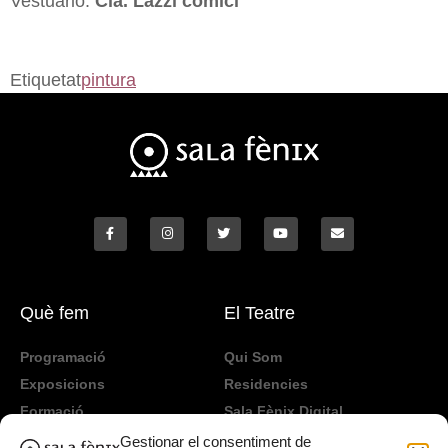
Vestuario:
Cia. Lazzi comici
Etiquetat
pintura
Què fem
El Teatre
Programació
Qui Som
Exposicions
Residencies
Formació
Sala Fènix Digital
TeenFriday
Lloguer d'espai
Gestionar el consentiment de