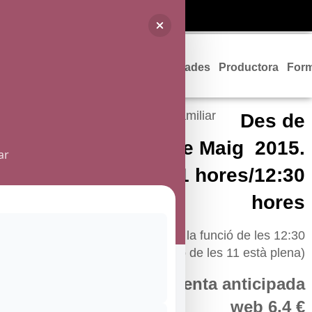
Programació
Entrades
Productora
For
Des de
el 3 fins al 24 de Maig 2015.
ar
Diumenges, 11 hores/12:30
hores
(les vendes d’entrades de la funció de les 12:30
s’obren quan la funció de les 11 està plena)
Entrada 8 € · Venta anticipada
web 6,4 €