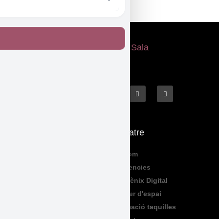
Etiquetat
pintura
Què fem
El Teatre
Programació
Qui Som
Exposicions
Residencies
Formació
Sala Fènix Digital
TeenFriday
Lloguer d'espai
Produccions
Informació taquilles