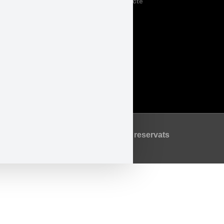
Contacte
Legal
Accessibilitat
Avís Legal
Política de Privadesa
Política de Cookies
©2026 Tots els drets reservats