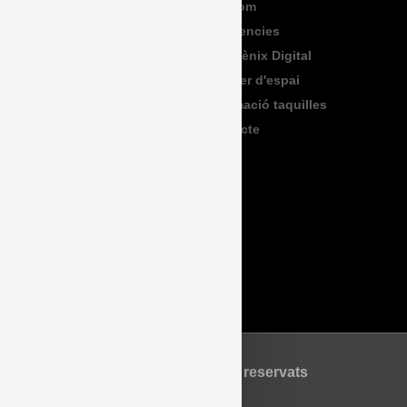
Programació
Qui Som
Exposicions
Residencies
Formació
Sala Fènix Digital
TeenFriday
Lloguer d'espai
Produccions
Informació taquilles
Contacte
Legal
Accessibilitat
Avís Legal
Política de Privadesa
Política de Cookies
©2026 Tots els drets reservats