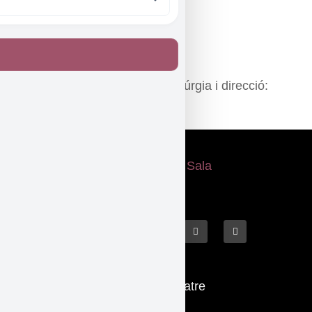
Regidor:
Gino Oromí
Disseny del cartell:
Enric Cots
Producció:
Assumpta Cabasa
Interpretació, adaptació, dramatúrgia i direcció:
Walter Cots
Què fem
El Teatre