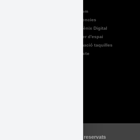
Programació
Qui Som
Exposicions
Residencies
Formació
Sala Fènix Digital
TeenFriday
Lloguer d'espai
Produccions
Informació taquilles
Contacte
Legal
Accessibilitat
Avís Legal
Política de Privadesa
Política de Cookies
©2026 Tots els drets reservats