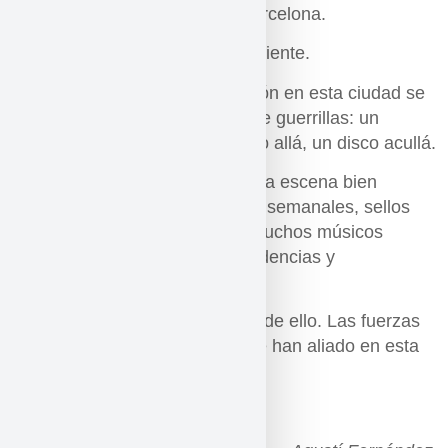
improvisada que se hace en Barcelona.
Un paso hacia adelante muy valiente.
Hasta hace poco la improvisación en esta ciudad se
hacía con la táctica de guerra de guerrillas: un
concierto aquí, un pequeño ciclo allá, un disco acullá.
Pero ya no es así, ahora hay una escena bien
consolidada, conciertos y ciclos semanales, sellos
apoyando en su difusión, con muchos músicos
participantes de diversas procedencias y
generaciones.
Y Crisis es un ejemplo superior de ello. Las fuerzas
improvisadoras de Barcelona se han aliado en esta
Crisis.
Bienvenida sea Memoria Uno.