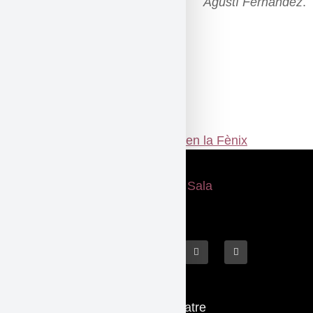
Agustí Fernández
.
|
Escuchar el disco >
Etiquetat
concierto
,
jazz
,
Martes en la Fènix
Què fem
El Teatre