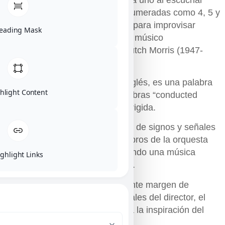
este CD? Tres conducciones, numeradas como 4, 5 y
8. La conducción es un método para improvisar
eading Mask
colectivamente inventado por el músico
norteamericano Lawrence D. Butch Morris (1947-
2013).
Conducción, o conduction en inglés, es una palabra
hlight Content
que resulta al combinar las palabras “conducted
improvisation”, improvisación dirigida.
El método consiste en una serie de signos y señales
que el director hace a los miembros de la orquesta
para que estos reaccionen creando una música
ghlight Links
acorde a los deseos del director.
Como los músicos tienen bastante margen de
libertad para interpretar las señales del director, el
resultado está siempre abierto a la inspiración del
momento.