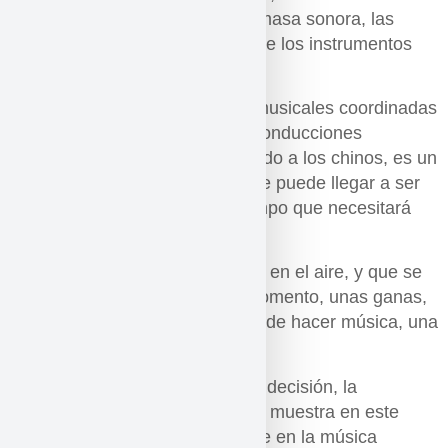
musical con la brutalidad de la masa sonora, las
capas de sonido con la nitidez de los instrumentos
solistas.
La suma de 40 imaginaciones musicales coordinadas
ha dado como resultado unas conducciones
impresionantes. Crisis, retomando a los chinos, es un
serio primer paso hacia algo que puede llegar a ser
muy interesante si goza del tiempo que necesitará
para desarrollarse.
Materializa algo que estaba ahí, en el aire, y que se
tenía que concretar en algún momento, unas ganas,
un anhelo musical, una manera de hacer música, una
visión.
El tiempo de la crisis es el de la decisión, la
inteligencia y la valentía y Crisis muestra en este
sentido una mutación importante en la música