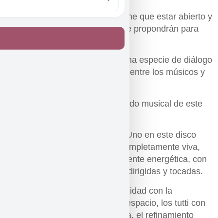
Así pues, el director también tiene que estar abierto y
receptivo a lo que los músicos le propondrán para
poder continuar.
Y de esta manera se produce una especie de diálogo
creativo totalmente imprevisible entre los músicos y
el director.
Las conducciones son el resultado musical de este
diálogo.
Las conducciones de Memoria Uno en este disco
ofrecen una música que está completamente viva,
llena de intensos colores, altamente energética, con
mucha atención al detalle, bien dirigidas y tocadas.
En ellas se combinan la complejidad con la
simplicidad, la densidad con el espacio, los tutti con
los soli, el caos con la estructura, el refinamiento