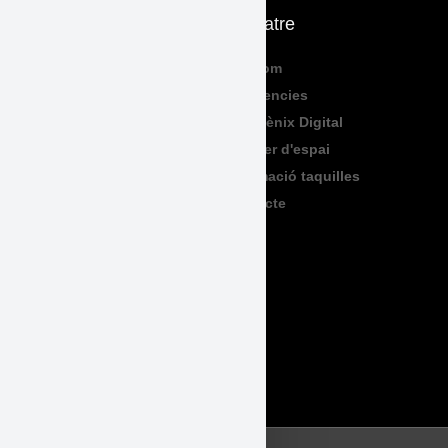
Què fem
El Teatre
Programació
Qui Som
Exposicions
Residencies
Formació
Sala Fènix Digital
TeenFriday
Lloguer d'espai
Produccions
Informació taquilles
Contacte
Legal
Accessibilitat
Avís Legal
Política de Privadesa
Política de Cookies