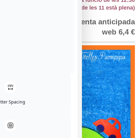
(*les vendes d’entrades de la funció de les 12:30
s’obren quan la funció de les 11 està plena)
Entrada 8 € · Venta anticipada
web 6,4 €
etter Spacing