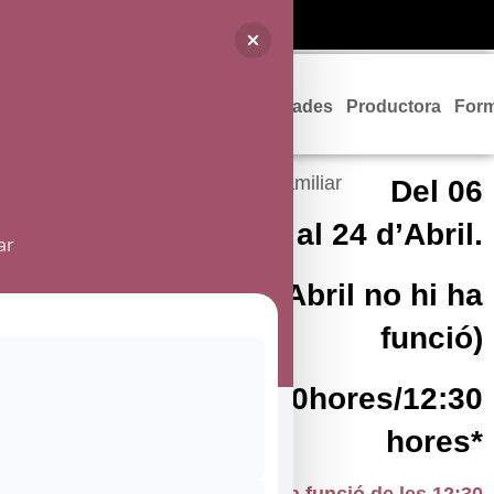
Programació
Entrades
Productora
For
Del 06
de Març al 24 d’Abril.
ar
(Atenció: el 10 d’Abril no hi ha
funció)
Diumenges, 11:00hores/12:30
hores*