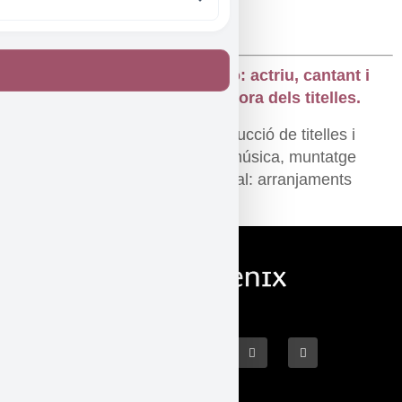
FICHA ARTÍSTICA
Mar Gascó: actriu, cantant i
manipuladora dels titelles.
Mar Gascó: idea original, construcció de titelles i
vestuari. Pere Picanyol: teatrí, música, muntatge
musical i il·luminació. Oscar Igual: arranjaments
musicals .