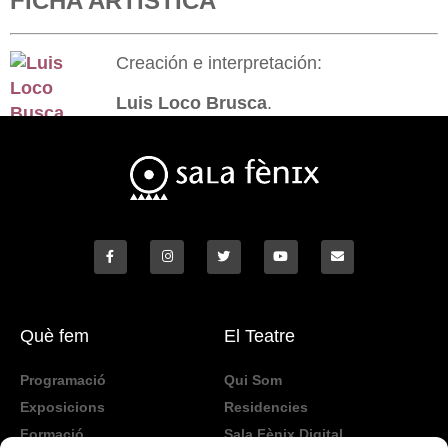
FICHA ARTÍSTICA
Creación e interpretación:
Luis Loco Brusca
.
Què fem
El Teatre
Programació
Qui Som
Exposicions
Residencies
Formació
Sala Fènix Digital