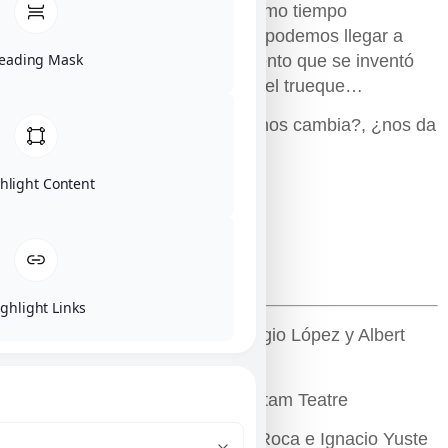
podemos ver reflejados y al mismo tiempo
sorprendidos por las cosas que podemos llegar a
eading Mask
hacer para conseguir ese elemento que se inventó
con el único objetivo de facilitar el trueque…
¿Por qué es tan importante?, ¿nos cambia?, ¿nos da
la felicidad?
hlight Content
PD: No, pero ayuda.
FICHA ARTÍSTICA
ghlight Links
Guión: Sergio López y Albert
Requena
Dirección: Teatro Percutor y Trotam Teatre
Ayudante de dirección: Ainhoa Roca e Ignacio Yuste