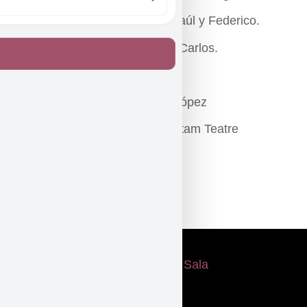
Reparto: Sergio López: José, Raúl y Federico.
Albert Requena: Manu, Mikel y Carlos.
Diseño: Luís Chichón
Diseño de iluminación: Sergio López
Vestuario: Teatro Percutor y Trotam Teatre
Fotografía: Miguel Krause
Vídeo: Igor Domsac.