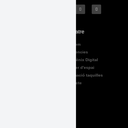
Què fem
El Teatre
Programació
Qui Som
Exposicions
Residencies
Formació
Sala Fènix Digital
TeenFriday
Lloguer d'espai
Produccions
Informació taquilles
Contacte
Legal
Accessibilitat
Avís Legal
Política de Privadesa