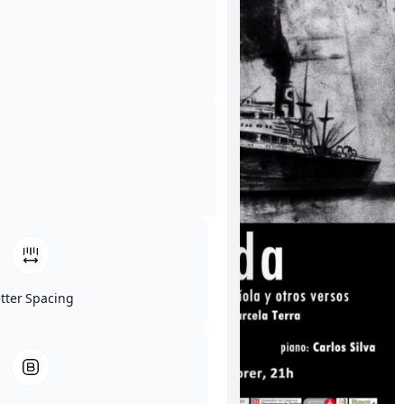
etter Spacing