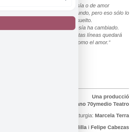
Ay! si con sólo una gota de poesía o de amor
pudiéramos aplacar la ira del mundo, pero eso sólo lo
pueden la lucha y el corazón resuelto.
El mundo ha cambiado y mi poesía ha cambiado.
Una gota de sangre caída en estas líneas quedará
viviendo sobre ellas, indeleble como el amor.”
Pablo Neruda, marzo de 1939
FITXA ARTÍSTICA
Una producció
de la Sala Fènix + Meridiano 70ymedio Teatro
Direcció i dramaturgia:
Marcela Terra
Amb
Padi Padilla
i
Felipe Cabezas