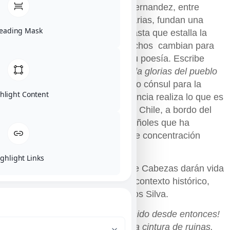
Lorca, Rafael Alberti y Miguel Hernandez, entre
otros. Asiste a las veladas literarias, fundan una
eading Mask
revista y comparten sueños…hasta que estalla la
guerra civil española. Estos hechos cambian para
siempre su visión de la vida y su poesía. Escribe
España en el corazón: himno a la glorias del pueblo
en la guerra
(1936-1937)
Y cómo cónsul para la
hlight Content
inmigración española desde Francia realiza lo que es
para él su máxima obra, llevar a Chile, a bordo del
Winnipeg, a los refugiados españoles que ha
conseguido sacar del campos de concentración
franceses.
ghlight Links
Los actores Padi Padilla y Felipe Cabezas darán vida
a estos poemas, la época y su contexto histórico,
acompañados al piano por Carlos Silva.
“…
Cuántas cosas han sobrevenido desde entonces!
España, donde lo escribí, es una cintura de ruinas.