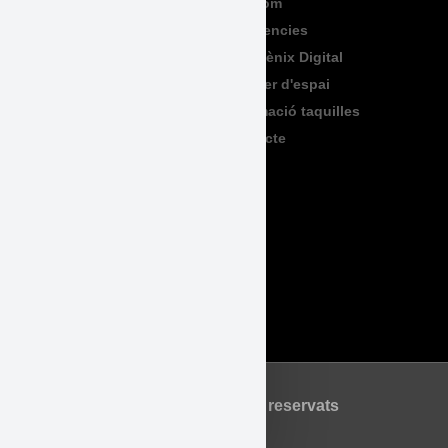
Programació
Qui Som
Exposicions
Residencies
Formació
Sala Fènix Digital
TeenFriday
Lloguer d'espai
Produccions
Informació taquilles
Contacte
Legal
Accessibilitat
Avís Legal
Política de Privadesa
Política de Cookies
©2026 Tots els drets reservats