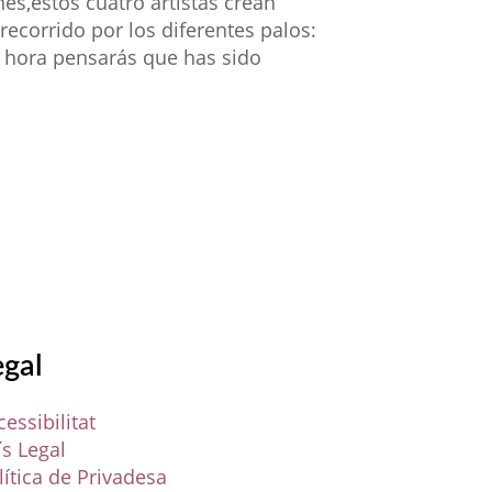
es,estos cuatro artistas crean
recorrido por los diferentes palos:
na hora pensarás que has sido
egal
cessibilitat
ís Legal
lítica de Privadesa