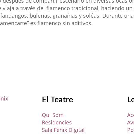
y después de compartir escenario en diversas ocasion
viaja a través del flamenco tradicional, haciendo un 
s, fandangos, bulerías, granaínas y soléas. Durante u
lamencarte” es flamenco sin aditivos.
El Teatre
L
Qui Som
Ac
Residencies
Av
Sala Fènix Digital
Po