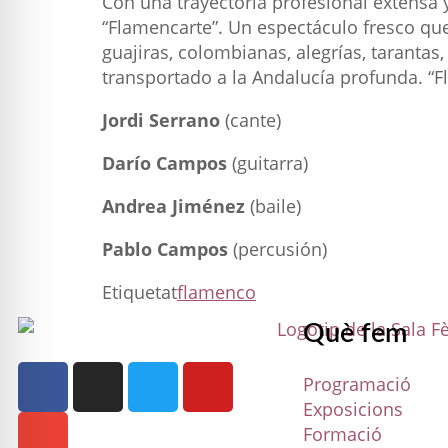
Con una trayectoria profesional extensa 
“Flamencarte”. Un espectáculo fresco que 
guajiras, colombianas, alegrías, taranta
transportado a la Andalucía profunda. “F
Jordi Serrano
(cante)
Darío Campos
(guitarra)
Andrea Jiménez
(baile)
Pablo Campos
(percusión)
Etiquetat
flamenco
Què fem
Programació
Exposicions
Formació