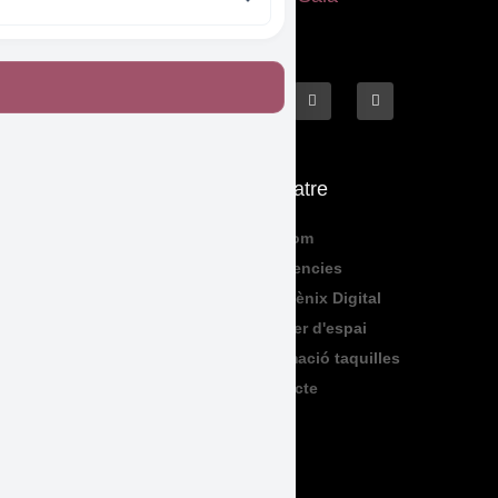
Què fem
El Teatre
Programació
Qui Som
Exposicions
Residencies
Formació
Sala Fènix Digital
TeenFriday
Lloguer d'espai
Produccions
Informació taquilles
Contacte
Legal
Accessibilitat