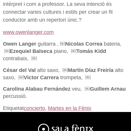
intèrpret i com a professor. La seva intenció és
connectar varies cultures i estils per crear un fil
conductor amb un repertori únic.?
www.owenlanger.com
Owen Langer
guitarra , ￼
Nicolas Correa
bateria,
￼
Ezequiel Balseca
piano, ￼
Tomás Kidd
contrabaix, ￼
César del Val
alto saxo, ￼
Martín Díaz Freiría
alto
saxo, ￼
Victor Carrera
trompeta, ￼
Carolina Alabau Fernández
veu, ￼
Guillem Arnau
percussió.
Etiquetat
concierto
,
Martes en la Fènix