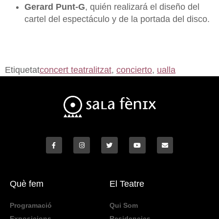
Gerard Punt-G
, quién realizará el diseño del
cartel del espectáculo y de la portada del disco.
Etiquetat
concert teatralitzat
,
concierto
,
ualla
Què fem
El Teatre
Programació
Qui Som
Exposicions
Residencies