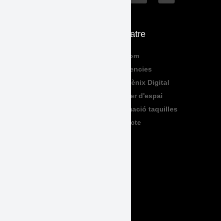
Què fem
El Teatre
Programació
Qui Som
Exposicions
Residencies
Formació
Sala Fènix Digital
TeenFriday
Lloguer d'espai
Produccions
Informació taquilles
Contacte
Legal
Accessibilitat
Avís Legal
Política de Privadesa
Política de Cookies