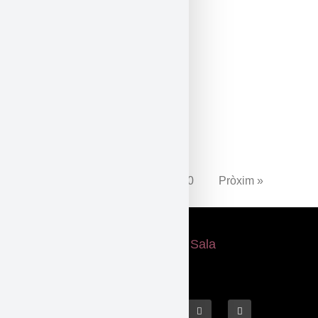
Viatgera
L’aneguet lleig
Retrats presents
1
2
3
…
10
Pròxim »