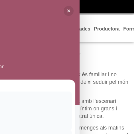
Programació
Entrades
Productora
For
ar
La programació de la Sala Fènix és familiar i no
infantil, perquè tota la família es deixi seduir pel món
del teatre.
L’aforament limitat i la proximitat amb l’escenari
afavoreixen un ambient proper i íntim on grans i
petits viuran una experiència teatral única.
La línia de programació dels diumenges als matins