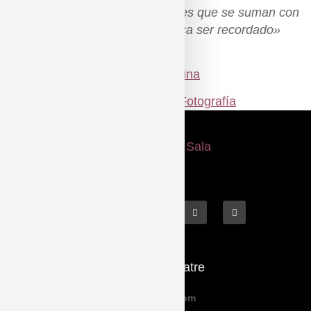
diferentes y fértiles sensibilidades que se suman con
ganas de crear algo que merezca ser recordado»
Colaboran:
Etiquetat
arte
,
Fotografía
Què fem
El Teatre
Programació
Qui Som