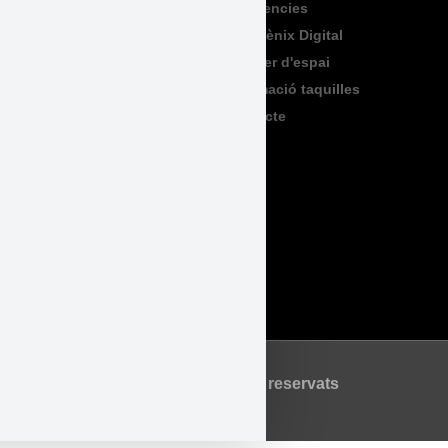
Exposicions
Residencies
Formació
Sala Fènix Digital
TeenFriday
Lloguer d'espai
Produccions
Informació taquilles
Contacte
Legal
Accessibilitat
Avís Legal
Política de Privadesa
Política de Cookies
©2026 Tots els drets reservats