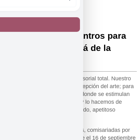
SINCRONIA: encuentros para
vivir el arte más allá de la
contemplación
Se trata de una experiencia sensorial total. Nuestro
método busca amplificar la percepción del arte; para
lograrlo, proponemos un juego donde se estimulan
activamente los cinco sentidos y lo hacemos de
forma que el proceso sea divertido, apetitoso
y sorprendente.
El eje serán cuatro exposiciones, comisariadas por
Marga Querol,
instaladas desde el 16 de septiembre