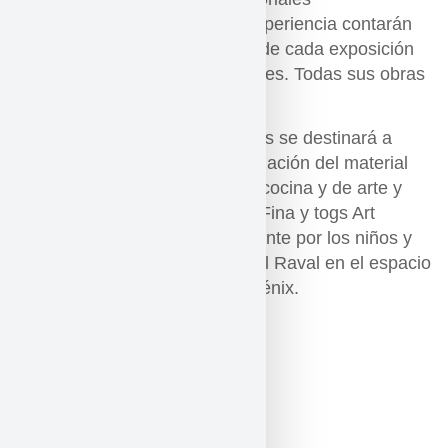
complementarios. Las cenas-experiencia contarán
con la participación los artistas de cada exposición
para interactuar con los asistentes. Todas sus obras
estarán a la venta.
Un 12% del importe de las cenas se destinará a
solidaridad a través de la financiación del material
necesario para unos cursos de cocina y de arte y
creatividad que El Aula Canela Fina y togs Art
Barcelona impartirán gratuitamente por los niños y
jóvenes del Casal del Infants del Raval en el espacio
dejado a disposición por Sala Fénix.