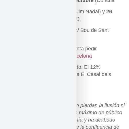
octubre
(colectiva)
15 de octubre
(Concha
Isern),
5 de noviembre
(Quim Nadal) y
26
de noviembre
(Xavier Font).
Dónde: Aula Canela Fina, c/ Bou de Sant
Pere, 7, 08003 Barcelona
Cómo: con reserva y preventa pedir
información a:
Togs Art Barcelona
Cuánto: 80€ p/p, IVA incluído. El 12%
destinado a solidaridad para El Casal dels
Infants del Raval
> Reserva y compra
«procurar que buenos artistas no pierdan la ilusión ni
la oportunidad de crear y que un máximo de público
lo disfrute, por eso nació Sincronía y ha acabado
convirtiéndose en el resultado de la confluencia de