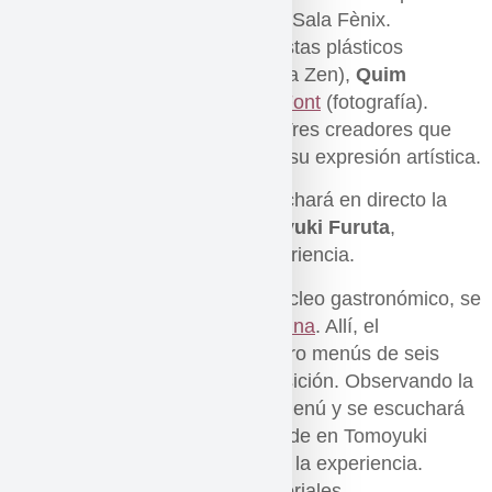
al 8 de diciembre de 2015 en la Sala Fènix.
Mostrarán las obras de tres artistas plásticos
diferentes:
Concha Isern
(pintura Zen),
Quim
Nadal
(técnica mixta) y
Xavier Font
(fotografía).
Una colectiva y 3 individuales. Tres creadores que
coinciden en el punto álgido de su expresión artística.
Durante el Vernissage: se escuchará en directo la
instalación sonora de en
Tomoyuki Furuta
,
compuesta a medida de la experiencia.
La experiencia sensorial con núcleo gastronómico, se
desarrollará en el
Aula CanelaFina
. Allí, el
chef
Víctor Ruiz
elaborará cuatro menús de seis
platos inspirados en cada exposición. Observando la
obra artística, se degustará el menú y se escuchará
en directo la instalación sonora de en Tomoyuki
Furuta, compuesta a medida de la experiencia.
Habrá sorpresas y juegos sensoriales