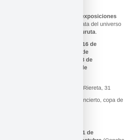
Calendario
–
Inauguraciones de las exposiciones
con entrada libre, copa y cata del universo
sonoro de en
Tomoyuki Furuta
.
Cuándo: a las
20.00h del
16 de
septiembre
(Colectiva),
7 de
octubre
(Concha Isern),
28 de
octubre
(Quim Nadal)
18 de
noviembre
(Xavier Font).
Dónde: en la Sala Fènix c/ Riereta, 31
Cómo: entrada libre con concierto, copa de
vino o ceveza y chips
–
Cenas / experiencia:
Cuándo:
a las
20.00h del 1 de