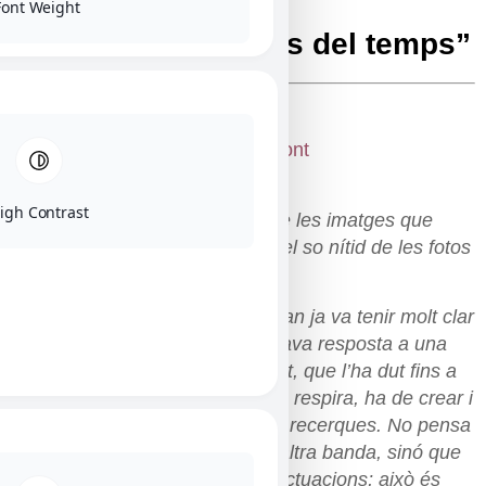
Font Weight
Xavier Font “Indrets del temps”
igh Contrast
» Enmig del soroll ensordidor de les imatges que
consumim a diari, es distingeix el so nítid de les fotos
d’en Xavier.
En Xavier era un adolescent quan ja va tenir molt clar
que era la fotografia el que donava resposta a una
necessitat imperant i inconscient, que l’ha dut fins a
aquí. De la mateixa manera que respira, ha de crear i
desenvolupar les seves pròpies recerques. No pensa
amb un observador concret a l’altra banda, sinó que
crea sense posis, sense sobreactuacions; això és