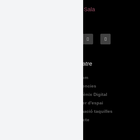
Què fem
El Teatre
Programació
Qui Som
Exposicions
Residencies
Formació
Sala Fènix Digital
TeenFriday
Lloguer d'espai
Produccions
Informació taquilles
Contacte
Legal