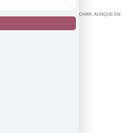
NUNCA HAY QUE DEJAR DE LUCHAR, AUNQUE EN
ESO SE NOS VAYA LA VIDA
Costumbrisme
Entre dos mons
bocetAs
BUFONES. El otro lado del espejo